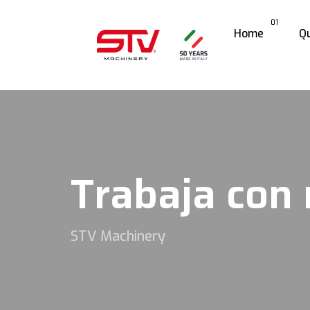
01
Home
Q
Trabaja con
STV Machinery