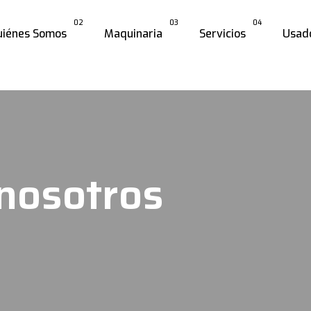
02
03
04
uiénes Somos
Maquinaria
Servicios
Usad
 nosotros