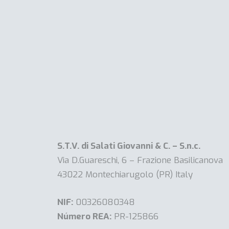
S.T.V. di Salati Giovanni & C. – S.n.c.
Via D.Guareschi, 6 – Frazione Basilicanova
43022 Montechiarugolo (PR) Italy
NIF:
00326080348
Número REA:
PR-125866