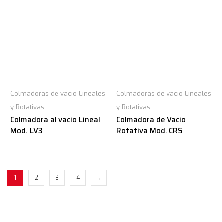
Colmadoras de vacio Lineales
Colmadoras de vacio Lineales
y Rotativas
y Rotativas
Colmadora al vacio Lineal
Colmadora de Vacio
Mod. LV3
Rotativa Mod. CRS
1
2
3
4
→