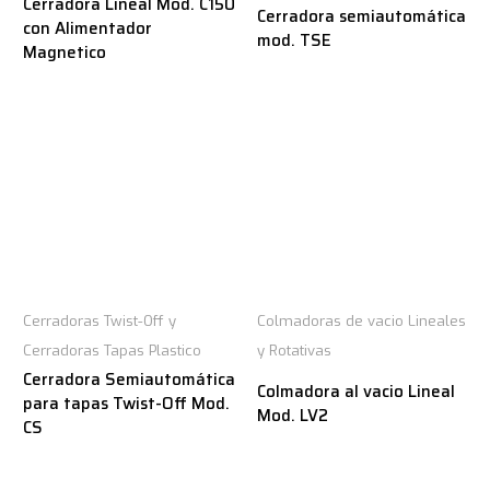
Cerradora Lineal Mod. C150
Cerradora semiautomática
con Alimentador
mod. TSE
Magnetico
Cerradoras Twist-Off y
Colmadoras de vacio Lineales
Cerradoras Tapas Plastico
y Rotativas
Cerradora Semiautomática
Colmadora al vacio Lineal
para tapas Twist-Off Mod.
Mod. LV2
CS