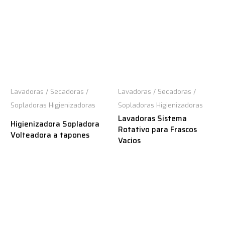
Lavadoras / Secadoras /
Lavadoras / Secadoras /
Sopladoras Higienizadoras
Sopladoras Higienizadoras
Lavadoras Sistema
Higienizadora Sopladora
Rotativo para Frascos
Volteadora a tapones
Vacios