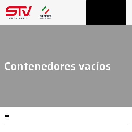
Tog
navi
Contenedores vacíos
Filtra macchinari