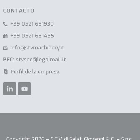
CONTACTO
+39 0521 681930
+39 0521 681455
info@stvmachinery.it
PEC:
stvsnc@legalmail.it
Perfil de la empresa
Copyright 2026 – S.T.V. di Salati Giovanni & C. – S.n.c.