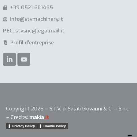
+39 0521 681455
info@stvmachinery.it
PEC:
stvsnc@legalmail.it
Profil d'entreprise
Copyright 2026 – S.T.V. di Salati Giovanni & C. – S.n.c.
Vos choix en matière de confidentialité
– Credits:
makia
.it
Privacy Policy
Cookie Policy
Notification lors de la collecte