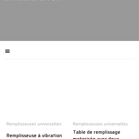
Filtra macchinari
Remplisseuses universelles
Remplisseuses universelles
Table de remplissage
Remplisseuse à vibration
motorisée avec deux