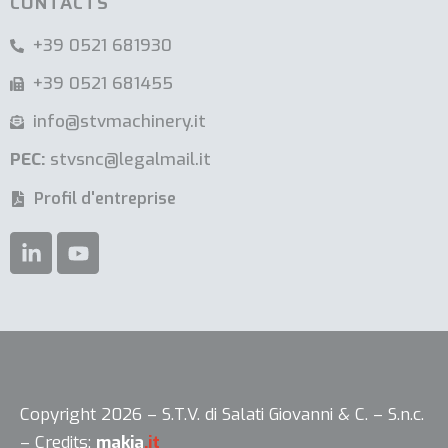
CONTACTS
+39 0521 681930
+39 0521 681455
info@stvmachinery.it
PEC:
stvsnc@legalmail.it
Profil d'entreprise
Copyright 2026 – S.T.V. di Salati Giovanni & C. – S.n.c.
Vos choix en matière de confidentialité
– Credits:
makia
.it