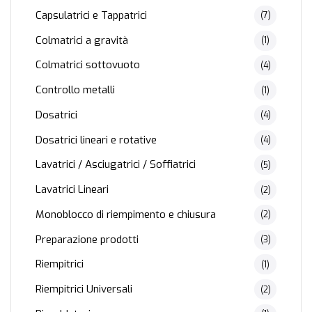
Capsulatrici e Tappatrici
(7)
Colmatrici a gravità
(1)
Colmatrici sottovuoto
(4)
Controllo metalli
(1)
Dosatrici
(4)
Dosatrici lineari e rotative
(4)
Lavatrici / Asciugatrici / Soffiatrici
(5)
Lavatrici Lineari
(2)
Monoblocco di riempimento e chiusura
(2)
Preparazione prodotti
(3)
Riempitrici
(1)
Riempitrici Universali
(2)