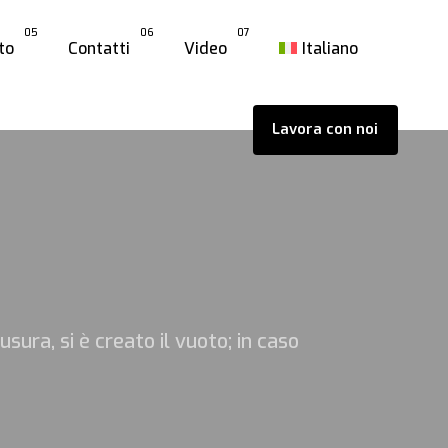
05
06
07
to
Contatti
Video
Italiano
Lavora con noi
iusura, si è creato il vuoto; in caso