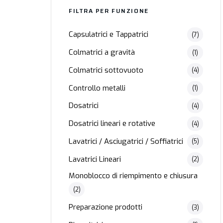
FILTRA PER FUNZIONE
Capsulatrici e Tappatrici
(7)
Colmatrici a gravità
(1)
Colmatrici sottovuoto
(4)
Controllo metalli
(1)
Dosatrici
(4)
Dosatrici lineari e rotative
(4)
Lavatrici / Asciugatrici / Soffiatrici
(5)
Lavatrici Lineari
(2)
Monoblocco di riempimento e chiusura
(2)
Preparazione prodotti
(3)