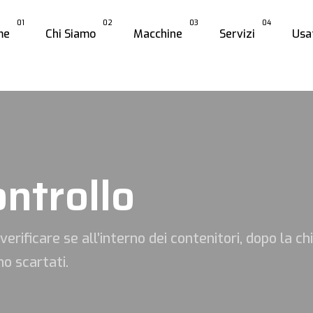
01
02
03
04
me
Chi Siamo
Macchine
Servizi
Usa
ontrollo
 verificare se all’interno dei contenitori, dopo la ch
no scartati.