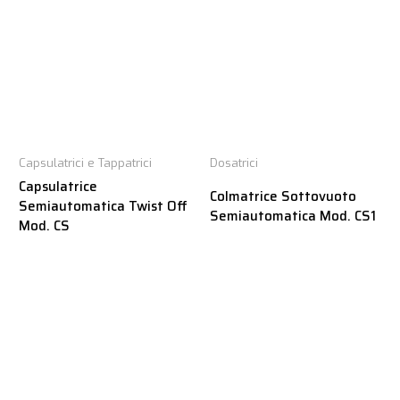
Capsulatrici e Tappatrici
Dosatrici
Capsulatrice
Colmatrice Sottovuoto
Semiautomatica Twist Off
Semiautomatica Mod. CS1
Mod. CS