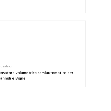
osatrici
Dosatore volumetrico semiautomatico per
annoli e Bignè