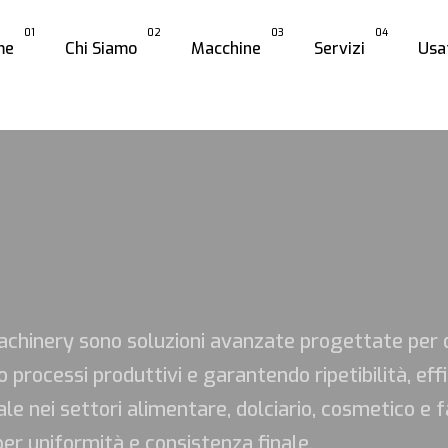
01
02
03
04
me
Chi Siamo
Macchine
Servizi
Usa
hinery sono soluzioni avanzate progettate per dos
 processi produttivi e garantendo ripetibilità, effic
e nei settori alimentare, dolciario, cosmetico e 
er uniformità e consistenza finale.