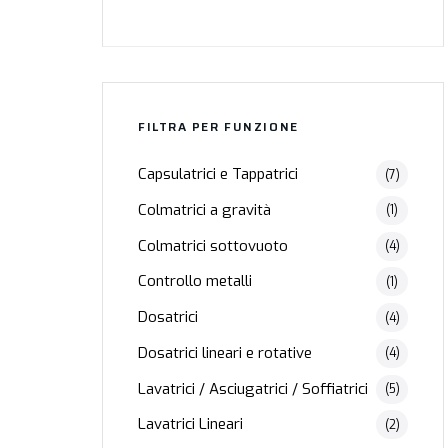
FILTRA PER FUNZIONE
Capsulatrici e Tappatrici
(7)
Colmatrici a gravità
(1)
Colmatrici sottovuoto
(4)
Controllo metalli
(1)
Dosatrici
(4)
Dosatrici lineari e rotative
(4)
Lavatrici / Asciugatrici / Soffiatrici
(5)
Lavatrici Lineari
(2)