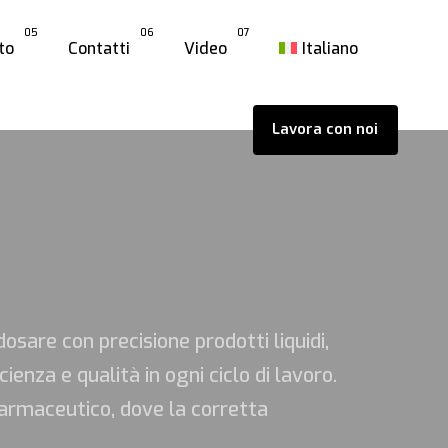
05
06
07
to
Contatti
Video
Italiano
Lavora con noi
are con precisione prodotti liquidi,
ienza e qualità in ogni ciclo di lavoro.
farmaceutico, dove la corretta