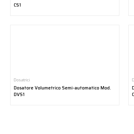
CS1
Dosatrici
D
Dosatore Volumetrico Semi-automatico Mod.
DVS1
C