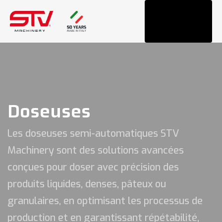
Tog
navi
Doseuses
Les doseuses semi-automatiques STV
Machinery sont des solutions avancées
conçues pour doser avec précision des
produits liquides, denses, pâteux ou
granulaires, en optimisant les processus de
production et en garantissant répétabilité,