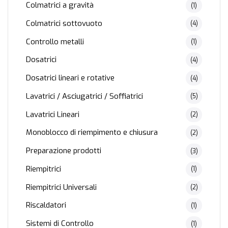
Colmatrici a gravità
(1)
Colmatrici sottovuoto
(4)
Controllo metalli
(1)
Dosatrici
(4)
Dosatrici lineari e rotative
(4)
Lavatrici / Asciugatrici / Soffiatrici
(5)
Lavatrici Lineari
(2)
Monoblocco di riempimento e chiusura
(2)
Preparazione prodotti
(3)
Riempitrici
(1)
Riempitrici Universali
(2)
Riscaldatori
(1)
Sistemi di Controllo
(1)