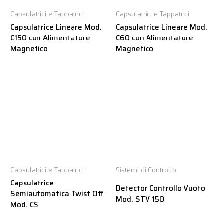
Capsulatrici e Tappatrici
Capsulatrici e Tappatrici
Capsulatrice Lineare Mod.
Capsulatrice Lineare Mod.
C150 con Alimentatore
C60 con Alimentatore
Magnetico
Magnetico
Capsulatrici e Tappatrici
Sistemi di Controllo
Capsulatrice
Detector Controllo Vuoto
Semiautomatica Twist Off
Mod. STV 150
Mod. CS