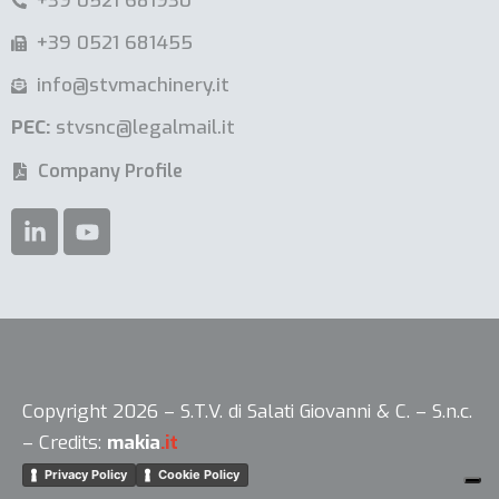
+39 0521 681930
+39 0521 681455
info@stvmachinery.it
PEC:
stvsnc@legalmail.it
Company Profile
Le tue preferenze relative alla privacy
Copyright 2026 – S.T.V. di Salati Giovanni & C. – S.n.c.
– Credits:
makia
.it
Informativa sulla raccolta
Privacy Policy
Cookie Policy