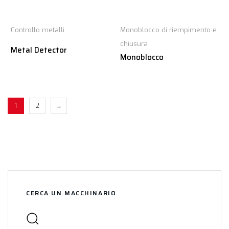
Controllo metalli
Monoblocco di riempimento e
chiusura
Metal Detector
Monoblocco
1
2
→
CERCA UN MACCHINARIO