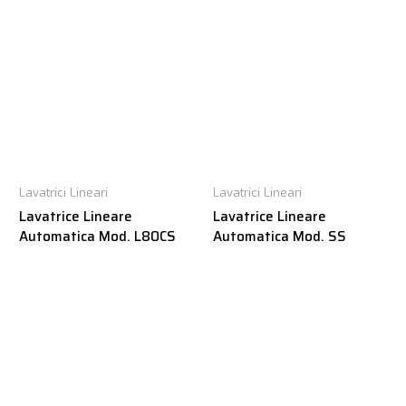
Lavatrici Lineari
Lavatrici Lineari
Lavatrice Lineare
Lavatrice Lineare
Automatica Mod. L80CS
Automatica Mod. SS