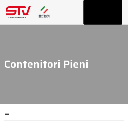
Tog
navi
Contenitori Pieni
Filtra macchinari