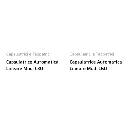
Capsulatrici e Tappatrici
Capsulatrici e Tappatrici
Capsulatrice Automatica
Capsulatrice Automatica
Lineare Mod. C30
Lineare Mod. C60