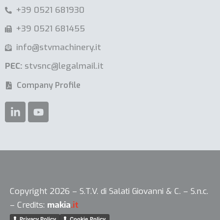
+39 0521 681930
+39 0521 681455
info@stvmachinery.it
PEC:
stvsnc@legalmail.it
Company Profile
Le tue preferenze relative alla privacy
Copyright 2026 – S.T.V. di Salati Giovanni & C. – S.n.c.
– Credits:
makia
.it
Informativa sulla raccolta
Privacy Policy
Cookie Policy