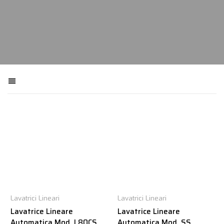
Filtra macchinari
Lavatrici Lineari
Lavatrici Lineari
Lavatrice Lineare
Lavatrice Lineare
Automatica Mod. L80CS
Automatica Mod. SS