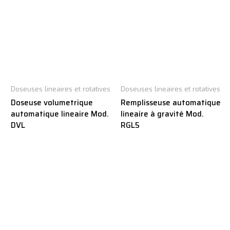
Doseuses lineaires et rotatives
Doseuses lineaires et rotatives
Doseuse volumetrique
Remplisseuse automatique
automatique lineaire Mod.
lineaire à gravité Mod.
DVL
RGL5