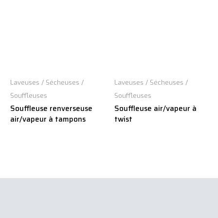
Laveuses / Sécheuses /
Laveuses / Sécheuses /
Souffleuses
Souffleuses
Souffleuse renverseuse
Souffleuse air/vapeur à
air/vapeur à tampons
twist