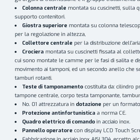
Colonna centrale
montata su cuscinetti, sulla qu
supporto contenitori.
Giostra superiore
montata su colonna telescopi
per la regolazione in altezza,
Collettore centrale
per la distribuzione dell’aria
Crociera
montata su cuscinetti fissata al collet
cui sono montate le camme per le fasi di salita e di
movimento ai tamponi, ed un secondo anello che s
tamburi rotanti.
Teste di tamponamento
costituita da: cilindro 
tampone centrale, corpo testa tamponante, tamburo
No. 01 attrezzatura in
dotazione
per un formato d
Protezione antinfortunistica
a norma CE.
Quadro elettrico di comando
in acciaio inox.
Pannello operatore
con display LCD Touch Scree
Fabbricazione in acciaio inox AISI 304, eccetto al