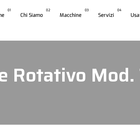
01
02
03
04
me
Chi Siamo
Macchine
Servizi
Usa
 Rotativo Mod.