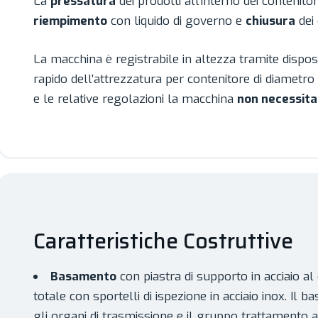
La
pressatura
dei prodotti all’interno dei contenitor
riempimento
con liquido di governo e
chiusura
dei 
La macchina è registrabile in altezza tramite disp
rapido dell’attrezzatura per contenitore di diametr
e le relative regolazioni la macchina
non necessita 
Caratteristiche Costruttive
Basamento
con piastra di supporto in acciaio al
totale con sportelli di ispezione in acciaio inox. Il
gli organi di trasmissione e il gruppo trattamento a