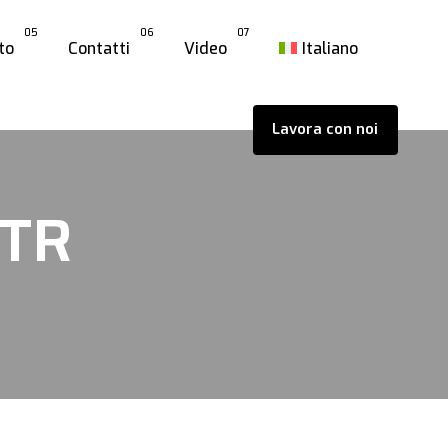
05
06
07
to
Contatti
Video
Italiano
Lavora con noi
 TR