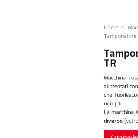
Home
Macc
Tamponatore 
Tampon
TR
Macchina rot
alimentari come
che fuoriesco
riempiti.
La macchina è
diverso
(vetro
Caratteris