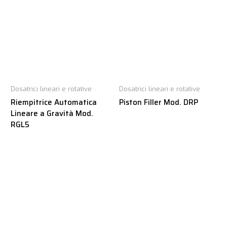
Dosatrici lineari e rotative
Dosatrici lineari e rotative
Riempitrice Automatica
Piston Filler Mod. DRP
Lineare a Gravità Mod.
RGL5