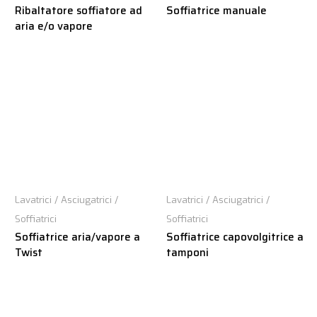
Ribaltatore soffiatore ad
Soffiatrice manuale
aria e/o vapore
Lavatrici / Asciugatrici /
Lavatrici / Asciugatrici /
Soffiatrici
Soffiatrici
Soffiatrice aria/vapore a
Soffiatrice capovolgitrice a
Twist
tamponi