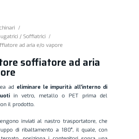
hinari
ugatrici / Soffiatrici
ffiatore ad aria e/o vapore
tore soffiatore ad aria
pore
nea ad
eliminare le impurità all’interno di
uoti
in vetro, metallo o PET prima del
n il prodotto.
vengono inviati al nastro trasportatore, che
ruppo di ribaltamento a 180°, il quale, con
ernato, posiziona i contenitori sopra una