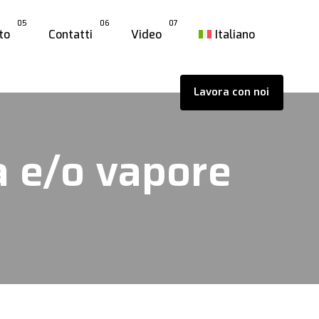
05
06
07
to
Contatti
Video
Italiano
Lavora con noi
a e/o vapore