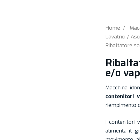
Home
Macc
Lavatrici / Asci
Ribaltatore so
Ribalta
e/o va
Macchina ido
contenitori v
riempimento co
I contenitori 
alimenta il g
movimento alt