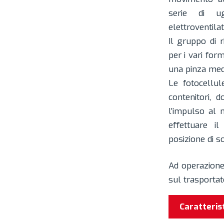
serie di u
elettroventilat
Il gruppo di r
per i vari for
una pinza medi
Le fotocellul
contenitori, 
l’impulso al 
effettuare i
posizione di so
Ad operazione 
sul trasportat
Caratteris