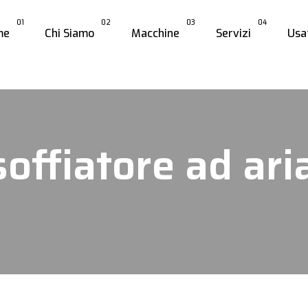
01
02
03
04
me
Chi Siamo
Macchine
Servizi
Usa
soffiatore ad ari