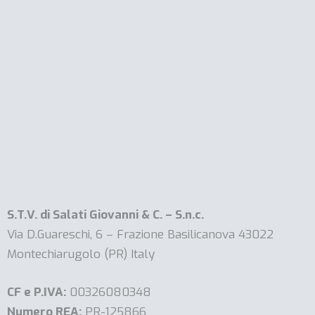
S.T.V. di Salati Giovanni & C. – S.n.c.
Via D.Guareschi, 6 – Frazione Basilicanova 43022
Montechiarugolo (PR) Italy
CF e P.IVA:
00326080348
Numero REA:
PR-125866