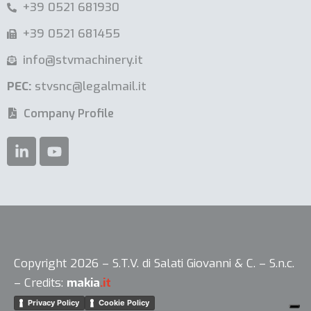
+39 0521 681930
+39 0521 681455
info@stvmachinery.it
PEC:
stvsnc@legalmail.it
Company Profile
Le tue preferenze relative alla privacy
Copyright 2026 – S.T.V. di Salati Giovanni & C. – S.n.c.
– Credits:
makia
.it
Informativa sulla raccolta
Privacy Policy
Cookie Policy