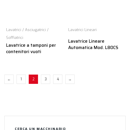
Lavatrici / Asciugatrici /
Lavatrici Lineari
Soffiatrici
Lavatrice Lineare
Lavatrice a tamponi per
Automatica Mod. L80CS
contenitori vuoti
←
1
2
3
4
→
CERCA UN MACCHINARIO