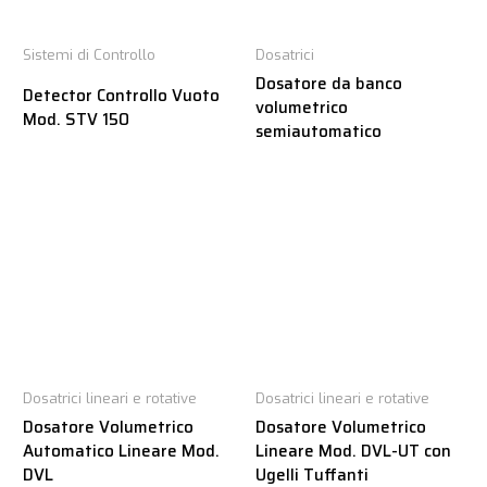
Sistemi di Controllo
Dosatrici
Dosatore da banco
Detector Controllo Vuoto
volumetrico
Mod. STV 150
semiautomatico
Dosatrici lineari e rotative
Dosatrici lineari e rotative
Dosatore Volumetrico
Dosatore Volumetrico
Automatico Lineare Mod.
Lineare Mod. DVL-UT con
DVL
Ugelli Tuffanti