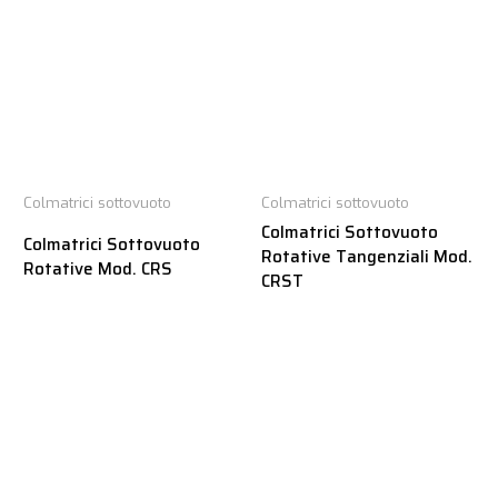
Colmatrici sottovuoto
Colmatrici sottovuoto
Colmatrici Sottovuoto
Colmatrici Sottovuoto
Rotative Tangenziali Mod.
Rotative Mod. CRS
CRST