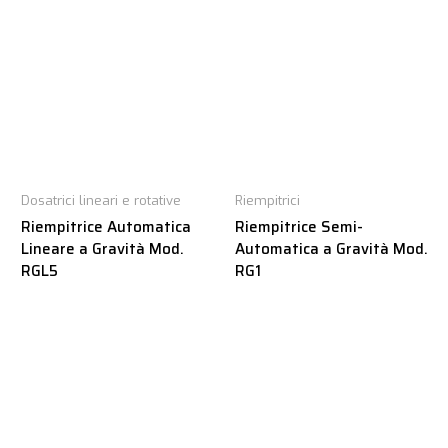
Dosatrici lineari e rotative
Riempitrici
Riempitrice Automatica
Riempitrice Semi-
Lineare a Gravità Mod.
Automatica a Gravità Mod.
RGL5
RG1