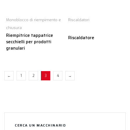
Monoblocco di riempimento e
Riscaldatori
chiusura
Riempitrice tappatrice
Riscaldatore
secchielli per prodotti
granulari
←
1
2
3
4
→
CERCA UN MACCHINARIO