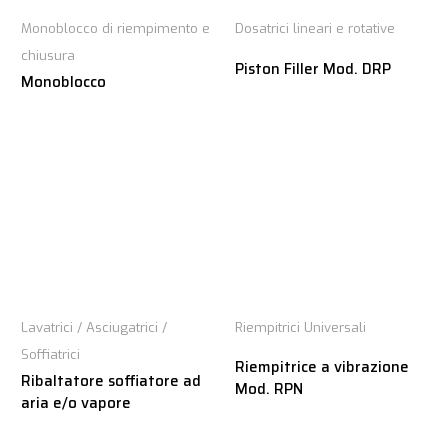
Monoblocco di riempimento e
Dosatrici lineari e rotative
chiusura
Piston Filler Mod. DRP
Monoblocco
Lavatrici / Asciugatrici /
Riempitrici Universali
Soffiatrici
Riempitrice a vibrazione
Ribaltatore soffiatore ad
Mod. RPN
aria e/o vapore